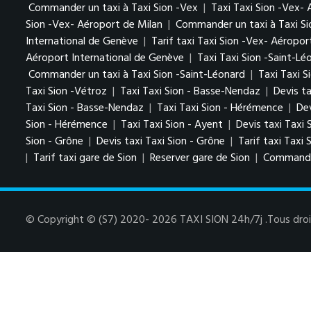
Commander un taxi à Taxi Sion -Vex
|
Taxi Taxi Sion -Vex-
Sion -Vex- Aéroport de Milan
|
Commander un taxi à Taxi Si
International de Genève
|
Tarif taxi Taxi Sion -Vex- Aéropo
Aéroport International de Genève
|
Taxi Taxi Sion -Saint-Lé
Commander un taxi à Taxi Sion -Saint-Léonard
|
Taxi Taxi S
Taxi Sion -Vétroz
|
Taxi Taxi Sion - Basse-Nendaz
|
Devis t
Taxi Sion - Basse-Nendaz
|
Taxi Taxi Sion - Hérémence
|
Dev
Sion - Hérémence
|
Taxi Taxi Sion - Ayent
|
Devis taxi Taxi 
Sion - Grône
|
Devis taxi Taxi Sion - Grône
|
Tarif taxi Taxi 
|
Tarif taxi gare de Sion
|
Reserver gare de Sion
|
Commander
© Copyright © (S7) 2020- 2026 TAXI SION 24h/7j .Tous droit