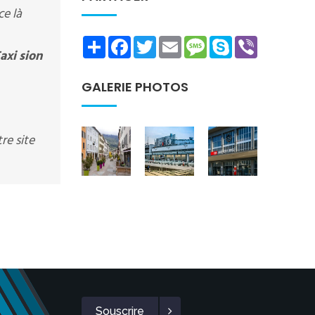
e là
Share
Facebook
Twitter
Email
Message
Skype
Viber
axi sion
GALERIE PHOTOS
re site
Souscrire